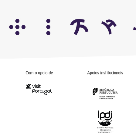
Com o apoio de
Apoios institucionais