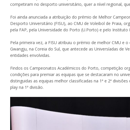
competiram no desporto universitário, quer a nível regional, quer
Foi ainda anunciada a atribuição do prémio de Melhor Campeon
Desporto Universitário (FISU), ao CMU de Voleibol de Praia, o
pela FAP, pela Universidade do Porto (U.Porto) e pelo Instituto 
Pela primeira vez, a FISU atribuiu o prémio de melhor CMU e o 
Gwangju, na Coreia do Sul, que antecede as Universíadas de Ve
entidades envolvidas.
Findos os Campeonatos Académicos do Porto, competição orga
condições para premiar as equipas que se destacaram no univer
distinguidas as equipas melhor classificadas na 1ª e 2ª divisõ
play na 1ª divisão.