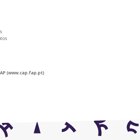
s
ntos
CAP (www.cap.fap.pt)