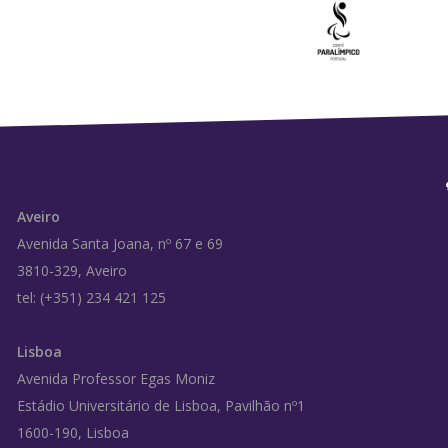
Aveiro
Avenida Santa Joana, nº 67 e 69
3810-329, Aveiro
tel: (+351) 234 421 125
Lisboa
Avenida Professor Egas Moniz
Estádio Universitário de Lisboa, Pavilhão nº1
1600-190, Lisboa