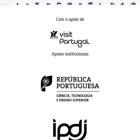
Com o apoio de
Apoios institucionais