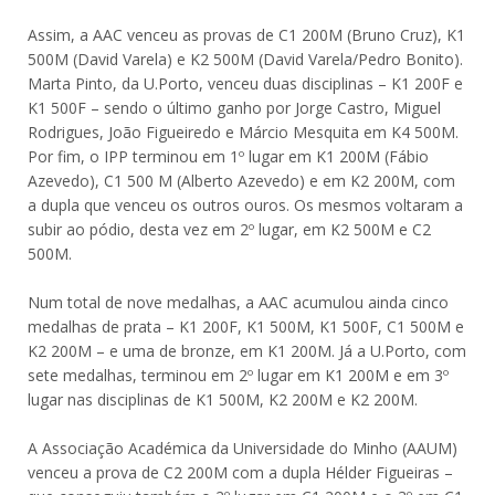
Assim, a AAC venceu as provas de C1 200M (Bruno Cruz), K1
500M (David Varela) e K2 500M (David Varela/Pedro Bonito).
Marta Pinto, da U.Porto, venceu duas disciplinas – K1 200F e
K1 500F – sendo o último ganho por Jorge Castro, Miguel
Rodrigues, João Figueiredo e Márcio Mesquita em K4 500M.
Por fim, o IPP terminou em 1º lugar em K1 200M (Fábio
Azevedo), C1 500 M (Alberto Azevedo) e em K2 200M, com
a dupla que venceu os outros ouros. Os mesmos voltaram a
subir ao pódio, desta vez em 2º lugar, em K2 500M e C2
500M.
Num total de nove medalhas, a AAC acumulou ainda cinco
medalhas de prata – K1 200F, K1 500M, K1 500F, C1 500M e
K2 200M – e uma de bronze, em K1 200M. Já a U.Porto, com
sete medalhas, terminou em 2º lugar em K1 200M e em 3º
lugar nas disciplinas de K1 500M, K2 200M e K2 200M.
A Associação Académica da Universidade do Minho (AAUM)
venceu a prova de C2 200M com a dupla Hélder Figueiras –