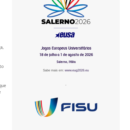
a,
Jogos Europeus Universitários
18 de julho a 1 de agosto de 2026
Salerno, Itália
to
Sabe mais em:
www.eug2026.eu
 que
-
e
-