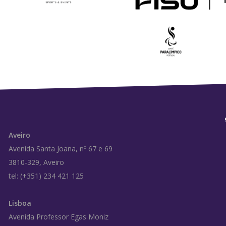
Aveiro
Avenida Santa Joana, nº 67 e 69
3810-329, Aveiro
tel: (+351) 234 421 125
Lisboa
Avenida Professor Egas Moniz