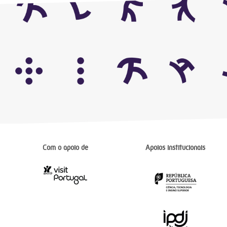
Com o apoio de
Apoios institucionais