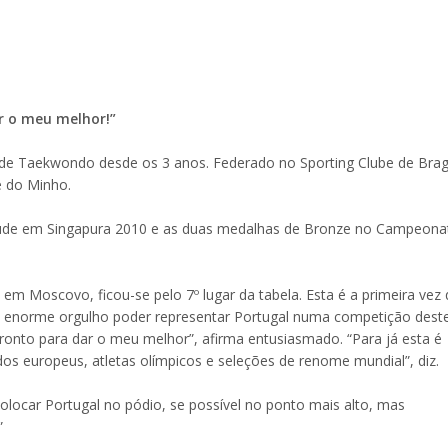
r o meu melhor!”
e de Taekwondo desde os 3 anos. Federado no Sporting Clube de Brag
e do Minho.
ntude em Singapura 2010 e as duas medalhas de Bronze no Campeona
m Moscovo, ficou-se pelo 7º lugar da tabela. Esta é a primeira vez
um enorme orgulho poder representar Portugal numa competição dest
ronto para dar o meu melhor”, afirma entusiasmado. “Para já esta é
 europeus, atletas olímpicos e seleções de renome mundial”, diz.
olocar Portugal no pódio, se possível no ponto mais alto, mas
”