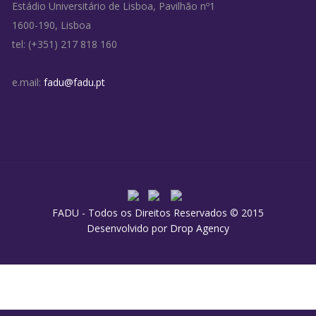
Estádio Universitário de Lisboa, Pavilhão nº1
1600-190, Lisboa
tel: (+351) 217 818 160
e.mail:
fadu@fadu.pt
FADU - Todos os Direitos Reservados © 2015
Desenvolvido por
Drop Agency