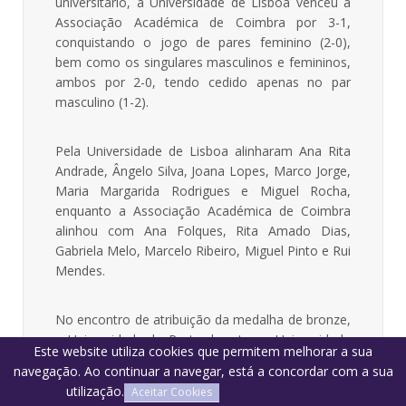
universitário, a Universidade de Lisboa venceu a
Associação Académica de Coimbra por 3-1,
conquistando o jogo de pares feminino (2-0),
bem como os singulares masculinos e femininos,
ambos por 2-0, tendo cedido apenas no par
masculino (1-2).
Pela Universidade de Lisboa alinharam Ana Rita
Andrade, Ângelo Silva, Joana Lopes, Marco Jorge,
Maria Margarida Rodrigues e Miguel Rocha,
enquanto a Associação Académica de Coimbra
alinhou com Ana Folques, Rita Amado Dias,
Gabriela Melo, Marcelo Ribeiro, Miguel Pinto e Rui
Mendes.
No encontro de atribuição da medalha de bronze,
a Universidade do Porto derrotou a Universidade
Este website utiliza cookies que permitem melhorar a sua
Nova de Lisboa por 3-0, conquistando os pares
navegação. Ao continuar a navegar, está a concordar com a sua
femininos, masculinos e singulares femininos,
utilização.
O que são Cookies?
Aceitar Cookies
todos por 2-0.