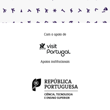
Com o apoio de
Apoios institucionais