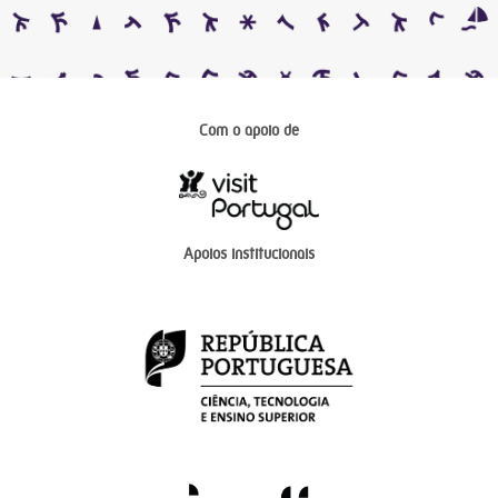
Com o apoio de
Apoios institucionais