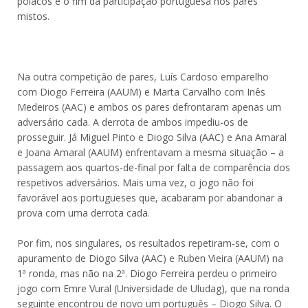
polacos e o fim da participação portuguesa nos pares
mistos.
Na outra competição de pares, Luís Cardoso emparelho
com Diogo Ferreira (AAUM) e Marta Carvalho com Inês
Medeiros (AAC) e ambos os pares defrontaram apenas um
adversário cada. A derrota de ambos impediu-os de
prosseguir. Já Miguel Pinto e Diogo Silva (AAC) e Ana Amaral
e Joana Amaral (AAUM) enfrentavam a mesma situação – a
passagem aos quartos-de-final por falta de comparência dos
respetivos adversários. Mais uma vez, o jogo não foi
favorável aos portugueses que, acabaram por abandonar a
prova com uma derrota cada.
Por fim, nos singulares, os resultados repetiram-se, com o
apuramento de Diogo Silva (AAC) e Ruben Vieira (AAUM) na
1ª ronda, mas não na 2ª. Diogo Ferreira perdeu o primeiro
jogo com Emre Vural (Universidade de Uludag), que na ronda
seguinte encontrou de novo um português – Diogo Silva. O