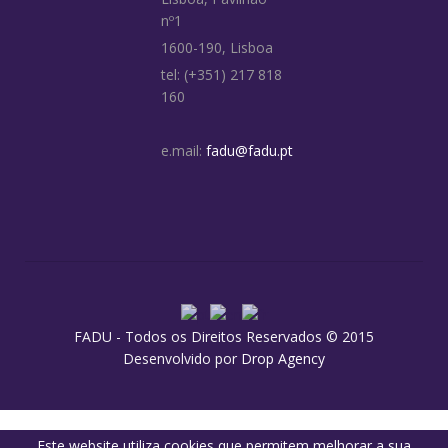
nº1
1600-190, Lisboa
tel: (+351) 217 818
160
e.mail:
fadu@fadu.pt
FADU - Todos os Direitos Reservados © 2015
Desenvolvido por
Drop Agency
Este website utiliza cookies que permitem melhorar a sua