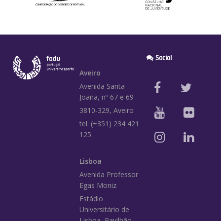
Social
Aveiro
Avenida Santa
Joana, nº 67 e 69
3810-329, Aveiro
tel: (+351) 234 421
125
Lisboa
Avenida Professor
Egas Moniz
Estádio
Universitário de
Lisboa, Pavilhão