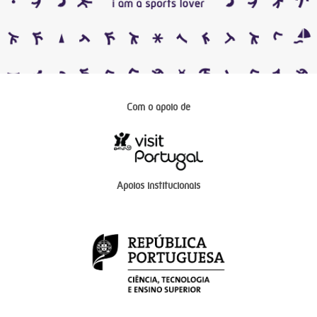
Com o apoio de
Apoios institucionais