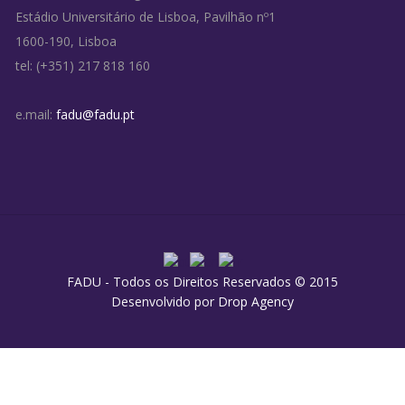
Estádio Universitário de Lisboa, Pavilhão nº1
1600-190, Lisboa
tel: (+351) 217 818 160
e.mail:
fadu@fadu.pt
FADU - Todos os Direitos Reservados © 2015
Desenvolvido por
Drop Agency