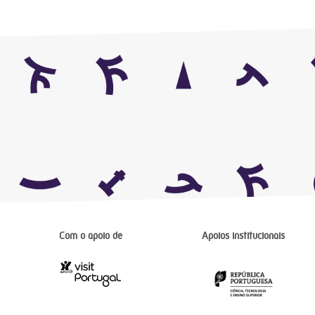
Com o apoio de
Apoios institucionais