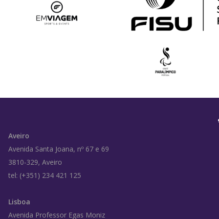
Aveiro
Avenida Santa Joana, nº 67 e 69
3810-329, Aveiro
tel: (+351) 234 421 125
Lisboa
Avenida Professor Egas Moniz