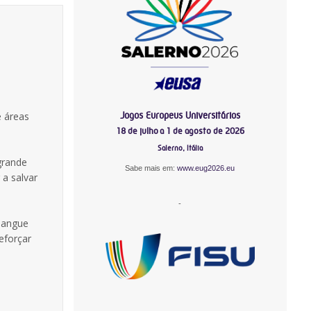
Jogos Europeus Universitários
e áreas
18 de julho a 1 de agosto de 2026
Salerno, Itália
grande
Sabe mais em:
www.eug2026.eu
a salvar
-
 sangue
eforçar
-