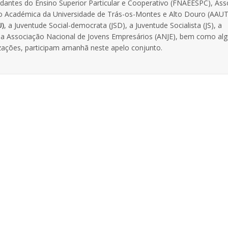
dantes do Ensino Superior Particular e Cooperativo (FNAEESPC), Ass
ão Académica da Universidade de Trás-os-Montes e Alto Douro (AAU
U)
, a Juventude Social-democrata (JSD), a Juventude Socialista (JS), a
, a Associação Nacional de Jovens Empresários (ANJE), bem como al
izações, participam amanhã neste apelo conjunto.