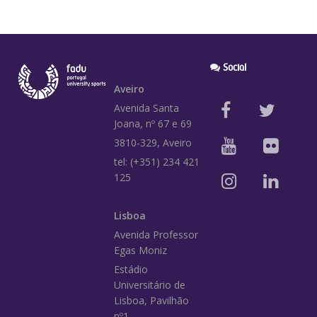
Social
Aveiro
Avenida Santa
Joana, nº 67 e 69
3810-329, Aveiro
tel: (+351) 234 421
125
Lisboa
Avenida Professor
Egas Moniz
Estádio
Universitário de
Lisboa, Pavilhão
nº1