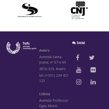
Social
Aveiro
Avenida Santa
Joana, nº 67 e 69
3810-329, Aveiro
tel: (+351) 234 421
125
Lisboa
Avenida Professor
Egas Moniz