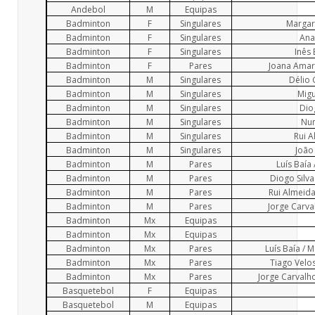
Andebol
M
Equipas
Badminton
F
Singulares
Margar
Badminton
F
Singulares
Ana
Badminton
F
Singulares
Inês
Badminton
F
Pares
Joana Amara
Badminton
M
Singulares
Délio 
Badminton
M
Singulares
Migu
Badminton
M
Singulares
Dio
Badminton
M
Singulares
Nun
Badminton
M
Singulares
Rui 
Badminton
M
Singulares
João
Badminton
M
Pares
Luís Baía 
Badminton
M
Pares
Diogo Silva
Badminton
M
Pares
Rui Almeida
Badminton
M
Pares
Jorge Carva
Badminton
Mx
Equipas
Badminton
Mx
Equipas
Badminton
Mx
Pares
Luís Baía / 
Badminton
Mx
Pares
Tiago Velos
Badminton
Mx
Pares
Jorge Carvalh
Basquetebol
F
Equipas
Basquetebol
M
Equipas