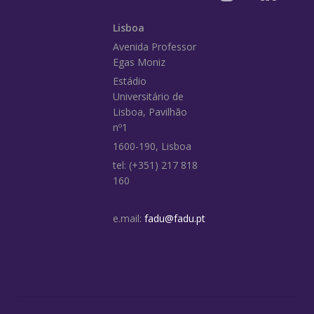
Lisboa
Avenida Professor
Egas Moniz
Estádio
Universitário de
Lisboa, Pavilhão
nº1
1600-190, Lisboa
tel: (+351) 217 818
160
e.mail:
fadu@fadu.pt