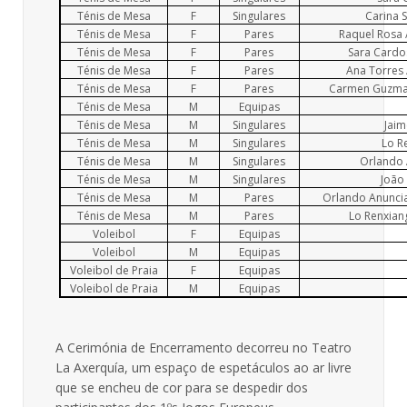
Ténis de Mesa
F
Singulares
Carina 
Ténis de Mesa
F
Pares
Raquel Rosa 
Ténis de Mesa
F
Pares
Sara Cardos
Ténis de Mesa
F
Pares
Ana Torres 
Ténis de Mesa
F
Pares
Carmen Guzman
Ténis de Mesa
M
Equipas
Ténis de Mesa
M
Singulares
Jaim
Ténis de Mesa
M
Singulares
Lo R
Ténis de Mesa
M
Singulares
Orlando 
Ténis de Mesa
M
Singulares
João 
Ténis de Mesa
M
Pares
Orlando Anuncia
Ténis de Mesa
M
Pares
Lo Renxiang
Voleibol
F
Equipas
Voleibol
M
Equipas
Voleibol de Praia
F
Equipas
Voleibol de Praia
M
Equipas
A Cerimónia de Encerramento decorreu no Teatro
La Axerquía, um espaço de espetáculos ao ar livre
que se encheu de cor para se despedir dos