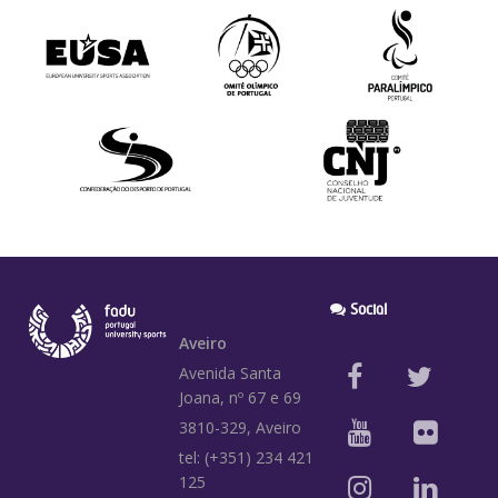
Social
Aveiro
Avenida Santa
Joana, nº 67 e 69
3810-329, Aveiro
tel: (+351) 234 421
125