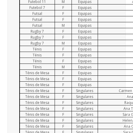
Futebol 11
M
Equipas
Futebol 7
F
Equipas
Futsal
F
Equipas
Futsal
F
Equipas
Futsal
M
Equipas
Rugby 7
F
Equipas
Rugby 7
F
Equipas
Rugby 7
M
Equipas
Ténis
F
Equipas
Ténis
F
Equipas
Ténis
F
Equipas
Ténis
M
Equipas
Ténis de Mesa
F
Equipas
Ténis de Mesa
F
Equipas
Ténis de Mesa
F
Equipas
Ténis de Mesa
F
Singulares
Carmen 
Ténis de Mesa
F
Singulares
Ana
Ténis de Mesa
F
Singulares
Raqu
Ténis de Mesa
F
Singulares
Ana T
Ténis de Mesa
F
Singulares
Sara 
Ténis de Mesa
F
Singulares
Helen
Ténis de Mesa
F
Singulares
Ana C
Ténis de Mesa
F
Singulares
Sara 