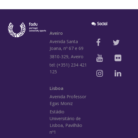
Social
Aveiro
Avenida Santa
Joana, nº 67 e 69
3810-329, Aveiro
tel: (+351) 234 421
125
Lisboa
Avenida Professor
Egas Moniz
Estádio
Universitário de
Lisboa, Pavilhão
nº1