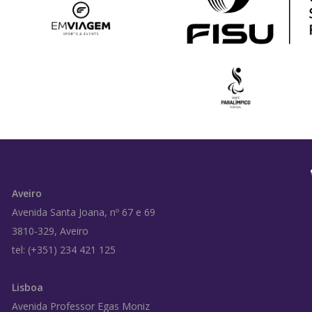
Aveiro
Avenida Santa Joana, nº 67 e 69
3810-329, Aveiro
tel: (+351) 234 421 125
Lisboa
Avenida Professor Egas Moniz