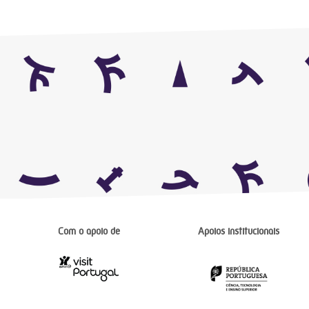
Com o apoio de
Apoios institucionais