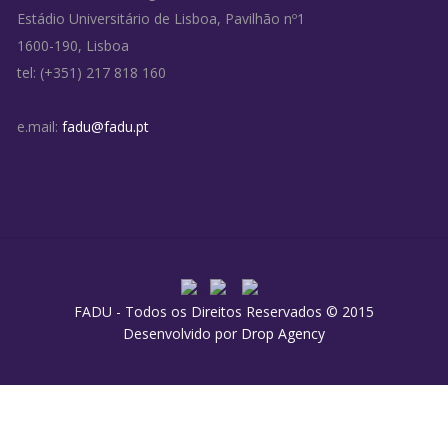
Estádio Universitário de Lisboa, Pavilhão nº1
1600-190, Lisboa
tel: (+351) 217 818 160
e.mail:
fadu@fadu.pt
FADU - Todos os Direitos Reservados © 2015
Desenvolvido por
Drop Agency