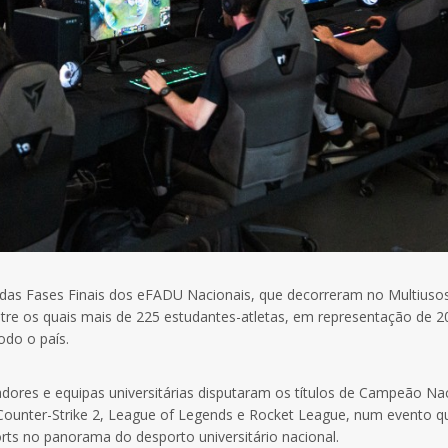
 das Fases Finais dos eFADU Nacionais, que decorreram no Multiuso
tre os quais mais de 225 estudantes-atletas, em representação de 2
odo o país.
dores e equipas universitárias disputaram os títulos de Campeão Na
, Counter-Strike 2, League of Legends e Rocket League, num evento q
rts no panorama do desporto universitário nacional.