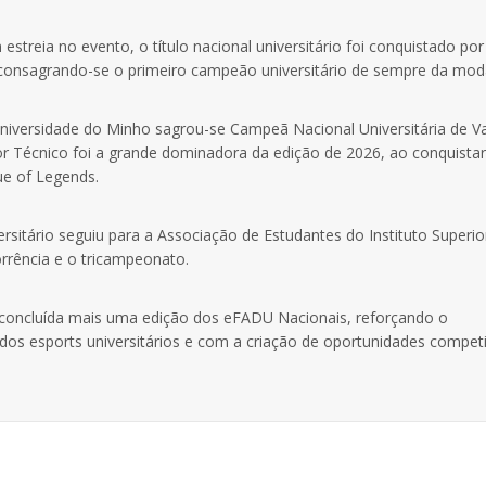
streia no evento, o título nacional universitário foi conquistado po
, consagrando-se o primeiro campeão universitário de sempre da mod
iversidade do Minho sagrou-se Campeã Nacional Universitária de Va
or Técnico foi a grande dominadora da edição de 2026, ao conquistar
gue of Legends.
sitário seguiu para a Associação de Estudantes do Instituto Superio
rrência e o tricampeonato.
concluída mais uma edição dos eFADU Nacionais, reforçando o
 esports universitários e com a criação de oportunidades competi