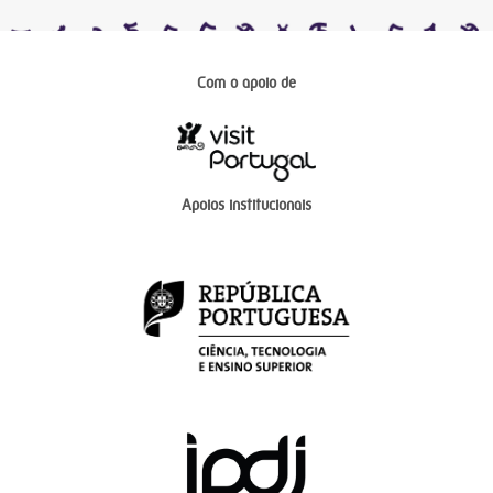
Com o apoio de
Apoios institucionais