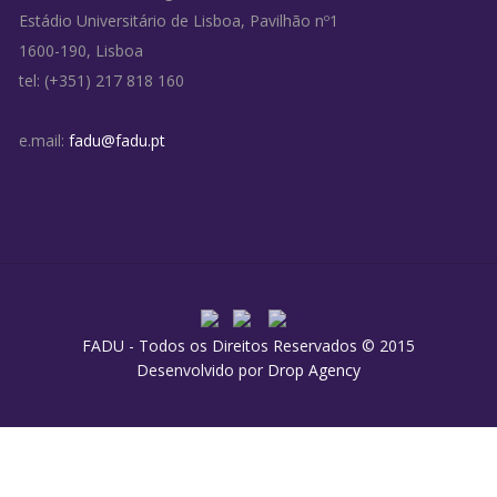
Estádio Universitário de Lisboa, Pavilhão nº1
1600-190, Lisboa
tel: (+351) 217 818 160
e.mail:
fadu@fadu.pt
FADU - Todos os Direitos Reservados © 2015
Desenvolvido por
Drop Agency