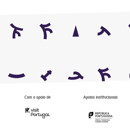
Com o apoio de
Apoios institucionais