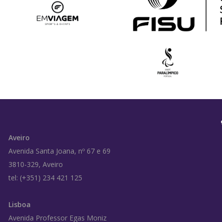
Aveiro
Avenida Santa Joana, nº 67 e 69
3810-329, Aveiro
tel: (+351) 234 421 125
Lisboa
Avenida Professor Egas Moniz