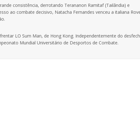
grande consistência, derrotando
Terananon Ramitaf
(Tailândia) e
acesso ao combate decisivo, Natacha Fernandes venceu a italiana
Rove
ão.
nfrentar
LO Sum Man
, de Hong Kong. Independentemente do desfec
mpeonato Mundial Universitário de Desportos de Combate.