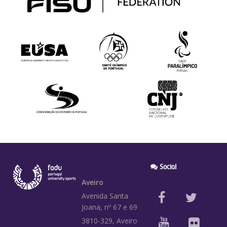
Social
Aveiro
Avenida Santa
Joana, nº 67 e 69
3810-329, Aveiro