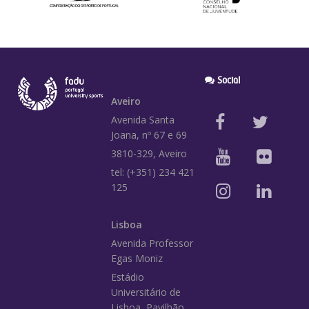
Social
Aveiro
Avenida Santa
Joana, nº 67 e 69
3810-329, Aveiro
tel: (+351) 234 421
125
Lisboa
Avenida Professor
Egas Moniz
Estádio
Universitário de
Lisboa, Pavilhão