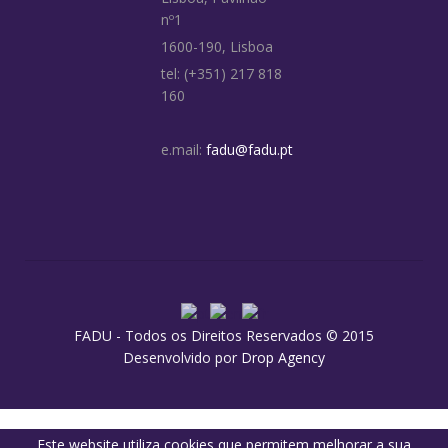
nº1
1600-190, Lisboa
tel: (+351) 217 818
160
e.mail:
fadu@fadu.pt
FADU - Todos os Direitos Reservados © 2015
Desenvolvido por
Drop Agency
Este website utiliza cookies que permitem melhorar a sua