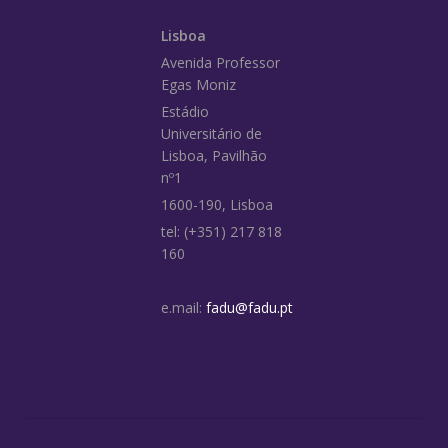
Lisboa
Avenida Professor
Egas Moniz
Estádio
Universitário de
Lisboa, Pavilhão
nº1
1600-190, Lisboa
tel: (+351) 217 818
160
e.mail:
fadu@fadu.pt