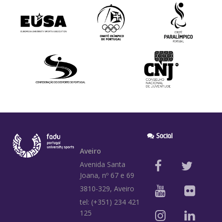
Social
Aveiro
Avenida Santa
Joana, nº 67 e 69
3810-329, Aveiro
tel: (+351) 234 421
125