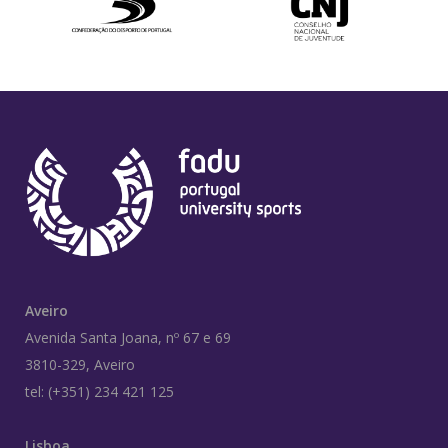
Aveiro
Avenida Santa Joana, nº 67 e 69
3810-329, Aveiro
tel: (+351) 234 421 125
Lisboa