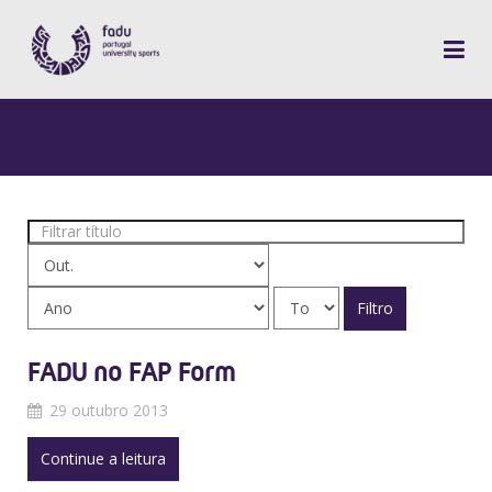
Filtrar
título
Filtro
FADU no FAP Form
29 outubro 2013
Continue a leitura