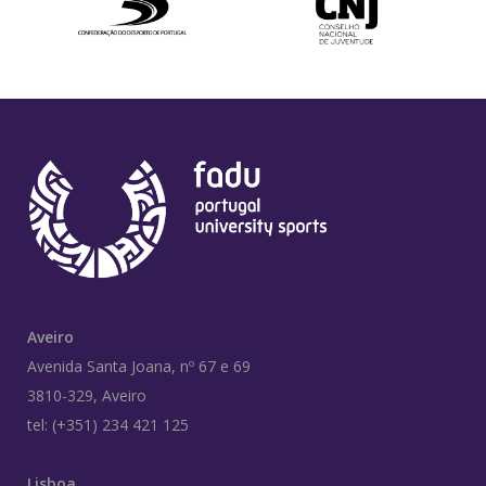
Aveiro
Avenida Santa Joana, nº 67 e 69
3810-329, Aveiro
tel: (+351) 234 421 125
Lisboa