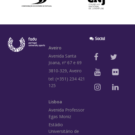
Social
Aveiro
Avenida Santa
Joana, nº 67 e 69
3810-329, Aveiro
tel: (+351) 234 421
125
Lisboa
Avenida Professor
Egas Moniz
Estádio
Universitário de