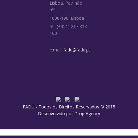
Lisboa, Pavilhão
nº1
1600-190, Lisboa
tel: (+351) 217 818
160
e.mail:
fadu@fadu.pt
FADU - Todos os Direitos Reservados © 2015
Desenvolvido por
Drop Agency