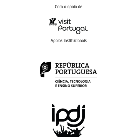
Com o apoio de
Apoios institucionais