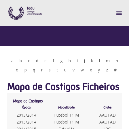
a
b
c
d
e
f
g
h
i
j
k
l
m
n
o
p
q
r
s
t
u
v
w
x
y
z
#
Mapa de Castigos Ficheiros
Mapa de Castigos
Época
Modalidade
Clube
2013/2014
Futebol 11 M
AAUTAD
2013/2014
Futebol 11 M
AAUTAD
2014/2015
Futsal M
IPG