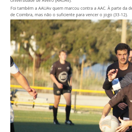
Universidade de Aveiro (AAUAv).
Foi também a AAUAv quem marcou contra a AAC. À parte da der
de Coimbra, mas não o suficiente para vencer o jogo (33-12).