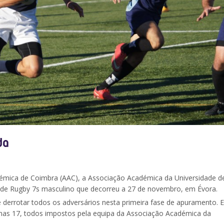
da
émica de Coimbra (AAC), a Associação Académica da Universidade d
da de Rugby 7s masculino que decorreu a 27 de novembro, em Évora.
derrotar todos os adversários nesta primeira fase de apuramento. 
enas 17, todos impostos pela equipa da Associação Académica da