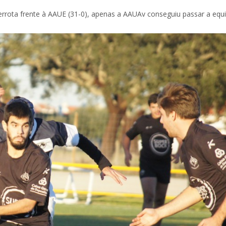
rota frente à AAUE (31-0), apenas a AAUAv conseguiu passar a equ