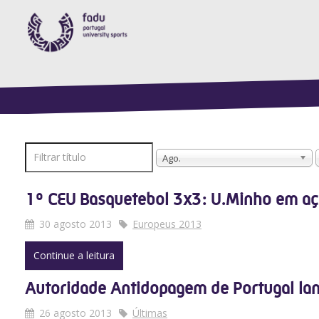
Filtrar
Ago.
título
1º CEU Basquetebol 3x3: U.Minho em a
30 agosto 2013
Europeus 2013
Continue a leitura
Autoridade Antidopagem de Portugal lan
26 agosto 2013
Últimas