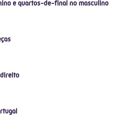
nino e quartos-de-final no masculino
eças
direito
rtugal