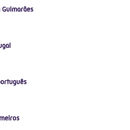
m Guimarães
ugal
português
imeiros