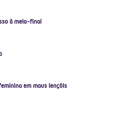
sso à meia-final
a
eminina em maus lençóis