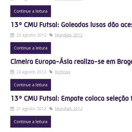
Continue a leitura
13º CMU Futsal: Goleadas lusas dão ace
23 agosto 2012
Mundiais 2012
Continue a leitura
Cimeira Europa-Ásia realiza-se em Brag
22 agosto 2012
Notícias
Continue a leitura
13º CMU Futsal: Empate coloca seleção f
21 agosto 2012
Mundiais 2012
Continue a leitura