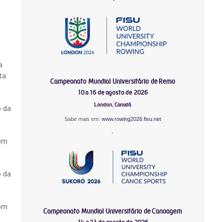
a
ta
Campeonato Mundial Universitário de Remo
10 a 16 de agosto de 2026
London, Canadá
o da
Sabe mais em:
www.rowing2026.fisu.net
-
com
o da
com
Campeonato Mundial Universitário de Canoagem