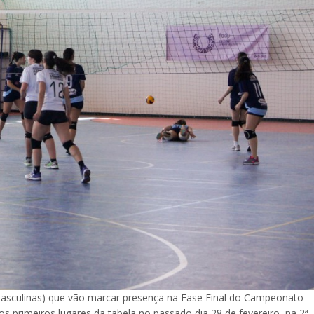
 masculinas) que vão marcar presença na Fase Final do Campeonato
 os primeiros lugares da tabela no passado dia 28 de fevereiro, na 2ª