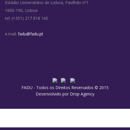
Estádio Universitário de Lisboa, Pavilhão nº1
1600-190, Lisboa
tel: (+351) 217 818 160
e.mail:
fadu@fadu.pt
FADU - Todos os Direitos Reservados © 2015
Desenvolvido por
Drop Agency