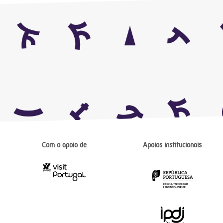
Com o apoio de
Apoios institucionais