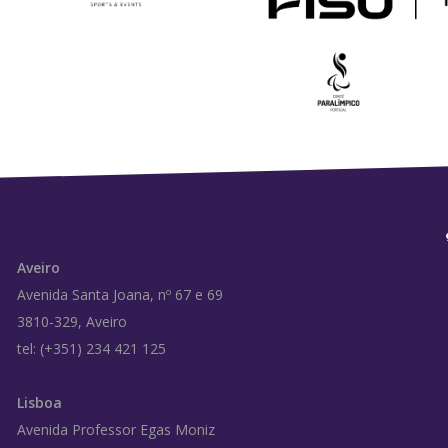
Aveiro
Avenida Santa Joana, nº 67 e 69
3810-329, Aveiro
tel: (+351) 234 421 125
Lisboa
Avenida Professor Egas Moniz