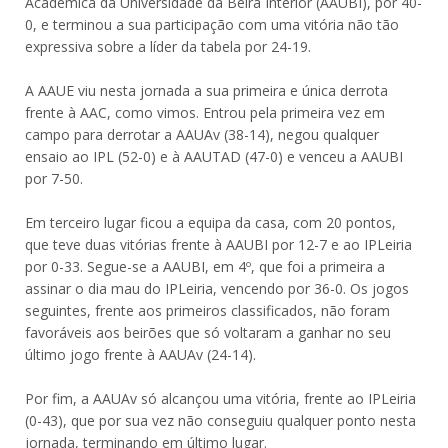
Académica da Universidade da Beira Interior (AAUBI), por 40-
0, e terminou a sua participação com uma vitória não tão
expressiva sobre a líder da tabela por 24-19.
A AAUE viu nesta jornada a sua primeira e única derrota
frente à AAC, como vimos. Entrou pela primeira vez em
campo para derrotar a AAUAv (38-14), negou qualquer
ensaio ao IPL (52-0) e à AAUTAD (47-0) e venceu a AAUBI
por 7-50.
Em terceiro lugar ficou a equipa da casa, com 20 pontos,
que teve duas vitórias frente à AAUBI por 12-7 e ao IPLeiria
por 0-33. Segue-se a AAUBI, em 4º, que foi a primeira a
assinar o dia mau do IPLeiria, vencendo por 36-0. Os jogos
seguintes, frente aos primeiros classificados, não foram
favoráveis aos beirões que só voltaram a ganhar no seu
último jogo frente à AAUAv (24-14).
Por fim, a AAUAv só alcançou uma vitória, frente ao IPLeiria
(0-43), que por sua vez não conseguiu qualquer ponto nesta
jornada, terminando em último lugar.