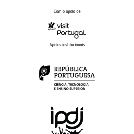
Com o apoio de
Apoios institucionais