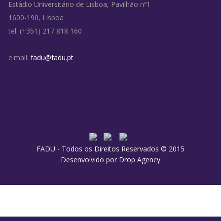
Estádio Universitário de Lisboa, Pavilhão nº1
1600-190, Lisboa
tel: (+351) 217 818 160
e.mail:
fadu@fadu.pt
FADU - Todos os Direitos Reservados © 2015
Desenvolvido por
Drop Agency