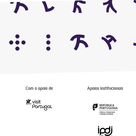
Com o apoio de
Apoios institucionais