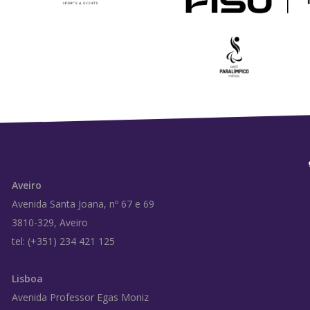
Aveiro
Avenida Santa Joana, nº 67 e 69
3810-329, Aveiro
tel: (+351) 234 421 125
Lisboa
Avenida Professor Egas Moniz