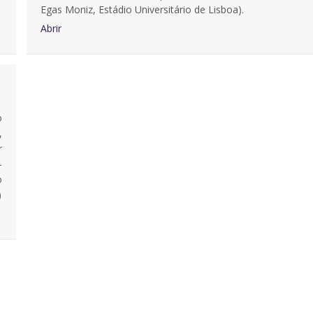
Egas Moniz, Estádio Universitário de Lisboa).
Abrir
o
,
r
-
o
)