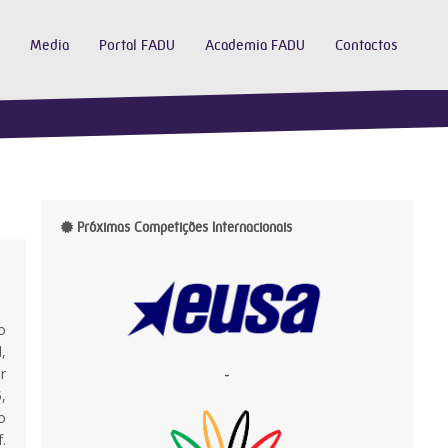
Media
Portal FADU
Academia FADU
Contactos
Próximas Competições Internacionais
o
,
r
-
,
o
.