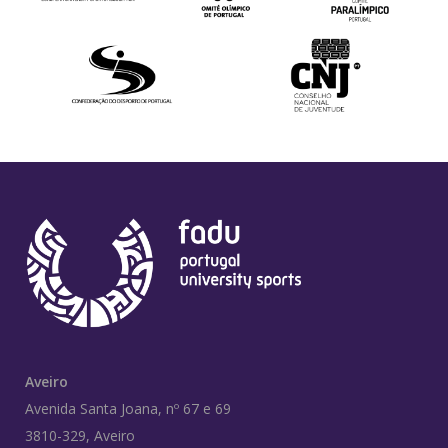
Aveiro
Avenida Santa Joana, nº 67 e 69
3810-329, Aveiro