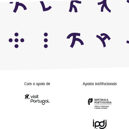
Com o apoio de
Apoios institucionais