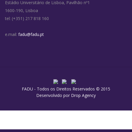
Estádio Universitário de Lisboa, Pavilhão nº1
1600-190, Lisboa
tel: (+351) 217 818 160
e.mail:
fadu@fadu.pt
FADU - Todos os Direitos Reservados © 2015
Desenvolvido por
Drop Agency