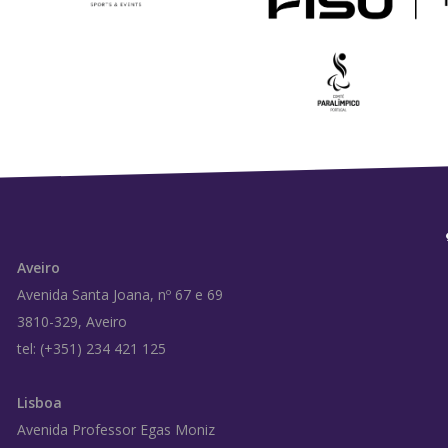
Aveiro
Avenida Santa Joana, nº 67 e 69
3810-329, Aveiro
tel: (+351) 234 421 125
Lisboa
Avenida Professor Egas Moniz