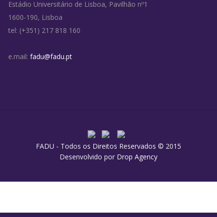
Estádio Universitário de Lisboa, Pavilhão nº1
1600-190, Lisboa
tel: (+351) 217 818 160
e.mail:
fadu@fadu.pt
FADU - Todos os Direitos Reservados © 2015
Desenvolvido por
Drop Agency