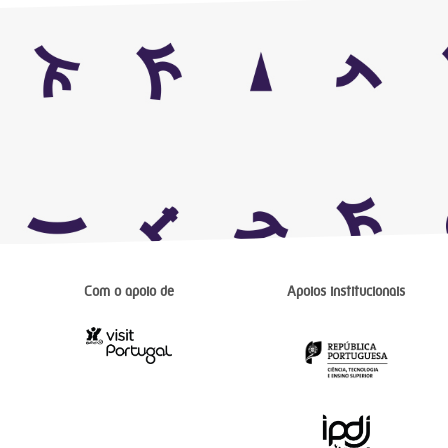
Com o apoio de
Apoios institucionais