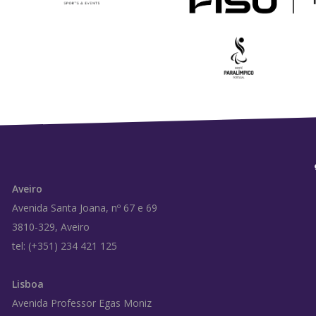
Aveiro
Avenida Santa Joana, nº 67 e 69
3810-329, Aveiro
tel: (+351) 234 421 125
Lisboa
Avenida Professor Egas Moniz