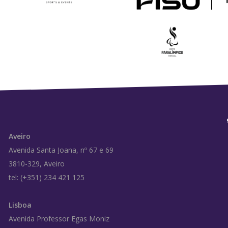
Aveiro
Avenida Santa Joana, nº 67 e 69
3810-329, Aveiro
tel: (+351) 234 421 125
Lisboa
Avenida Professor Egas Moniz