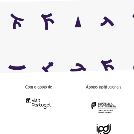
Com o apoio de
Apoios institucionais