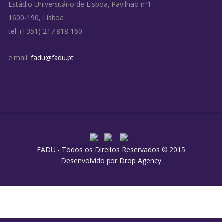
Estádio Universitário de Lisboa, Pavilhão nº1
1600-190, Lisboa
tel: (+351) 217 818 160
e.mail:
fadu@fadu.pt
FADU - Todos os Direitos Reservados © 2015
Desenvolvido por
Drop Agency