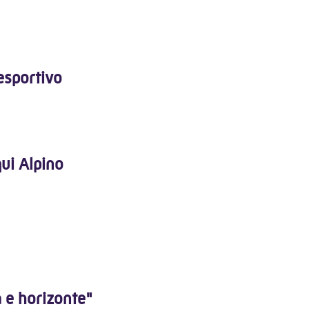
esportivo
ui Alpino
 e horizonte"