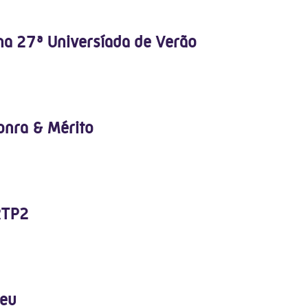
 na 27ª Universíada de Verão
onra & Mérito
RTP2
peu