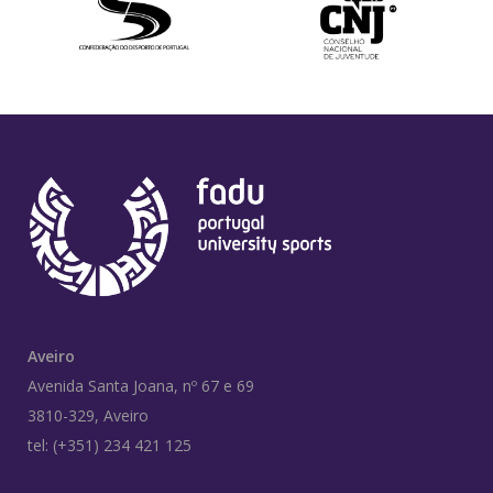
Aveiro
Avenida Santa Joana, nº 67 e 69
3810-329, Aveiro
tel: (+351) 234 421 125