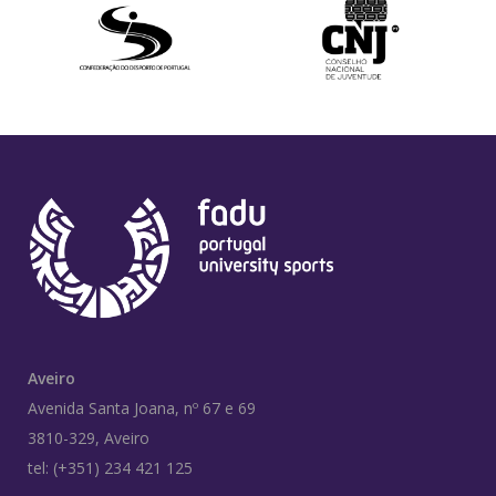
Aveiro
Avenida Santa Joana, nº 67 e 69
3810-329, Aveiro
tel: (+351) 234 421 125