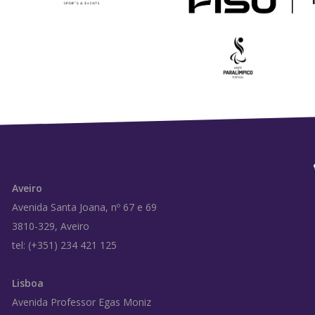
Aveiro
Avenida Santa Joana, nº 67 e 69
3810-329, Aveiro
tel: (+351) 234 421 125
Lisboa
Avenida Professor Egas Moniz