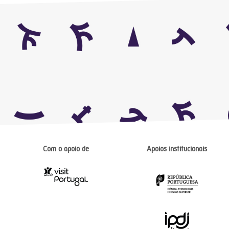
Com o apoio de
Apoios institucionais