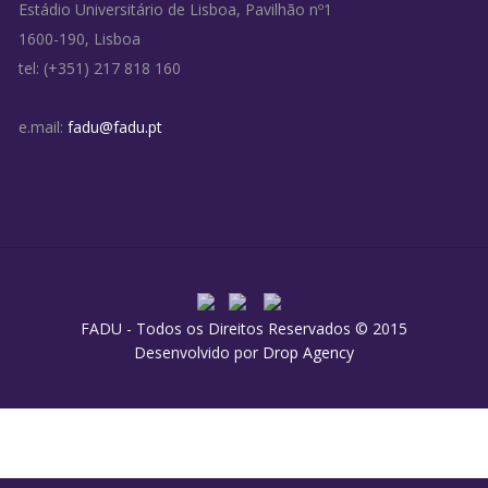
Estádio Universitário de Lisboa, Pavilhão nº1
1600-190, Lisboa
tel: (+351) 217 818 160
e.mail:
fadu@fadu.pt
FADU - Todos os Direitos Reservados © 2015
Desenvolvido por
Drop Agency