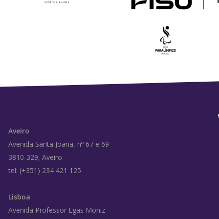
Aveiro
Avenida Santa Joana, nº 67 e 69
3810-329, Aveiro
tel: (+351) 234 421 125
Lisboa
Avenida Professor Egas Moniz