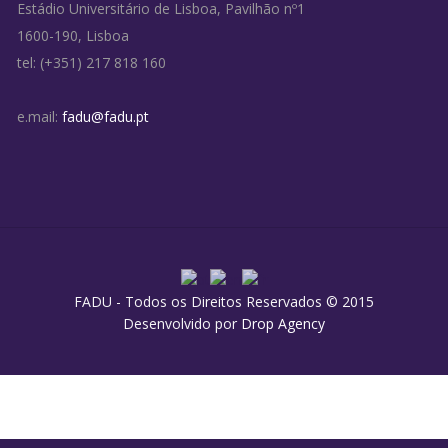
Estádio Universitário de Lisboa, Pavilhão nº1
1600-190, Lisboa
tel: (+351) 217 818 160
e.mail:
fadu@fadu.pt
FADU - Todos os Direitos Reservados © 2015
Desenvolvido por
Drop Agency