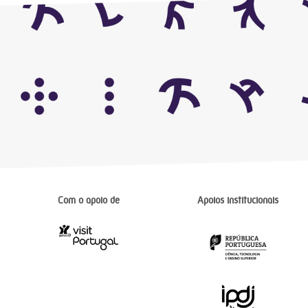
Com o apoio de
Apoios institucionais