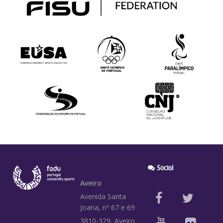
Social
Aveiro
Avenida Santa
Joana, nº 67 e 69
3810-329, Aveiro