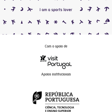
Com o apoio de
Apoios institucionais