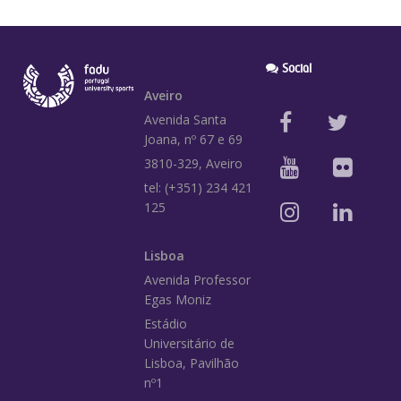
Social
Aveiro
Avenida Santa
Joana, nº 67 e 69
3810-329, Aveiro
tel: (+351) 234 421
125
Lisboa
Avenida Professor
Egas Moniz
Estádio
Universitário de
Lisboa, Pavilhão
nº1