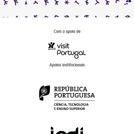
Com o apoio de
Apoios institucionais