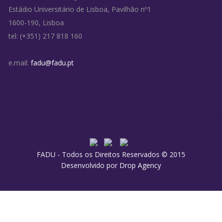
Estádio Universitário de Lisboa, Pavilhão nº1
1600-190, Lisboa
tel: (+351) 217 818 160
e.mail:
fadu@fadu.pt
FADU - Todos os Direitos Reservados © 2015
Desenvolvido por
Drop Agency