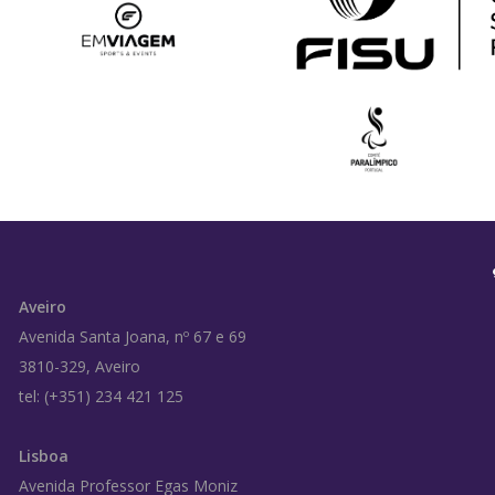
Aveiro
Avenida Santa Joana, nº 67 e 69
3810-329, Aveiro
tel: (+351) 234 421 125
Lisboa
Avenida Professor Egas Moniz