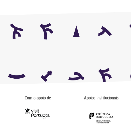
Com o apoio de
Apoios institucionais