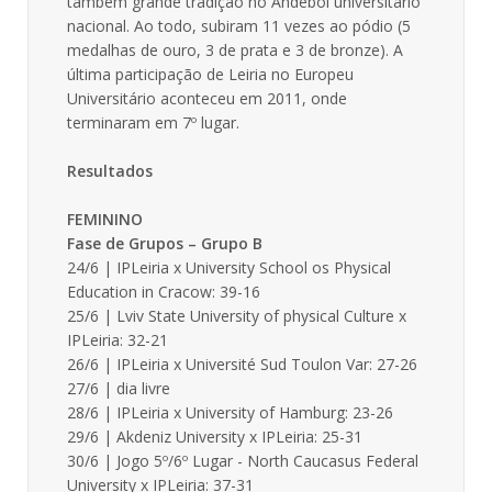
também grande tradição no Andebol universitário
nacional. Ao todo, subiram 11 vezes ao pódio (5
medalhas de ouro, 3 de prata e 3 de bronze). A
última participação de Leiria no Europeu
Universitário aconteceu em 2011, onde
terminaram em 7º lugar.
Resultados
FEMININO
Fase de Grupos – Grupo B
24/6 | IPLeiria x University School os Physical
Education in Cracow: 39-16
25/6 | Lviv State University of physical Culture x
IPLeiria: 32-21
26/6 | IPLeiria x Université Sud Toulon Var: 27-26
27/6 | dia livre
28/6 | IPLeiria x University of Hamburg: 23-26
29/6 | Akdeniz University x IPLeiria: 25-31
30/6 | Jogo 5º/6º Lugar - North Caucasus Federal
University x IPLeiria: 37-31