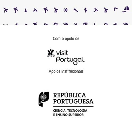
Com o apoio de
Apoios institucionais