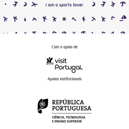
Com o apoio de
Apoios institucionais