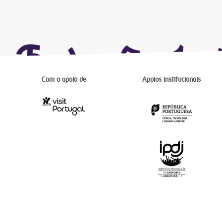
Com o apoio de
Apoios institucionais