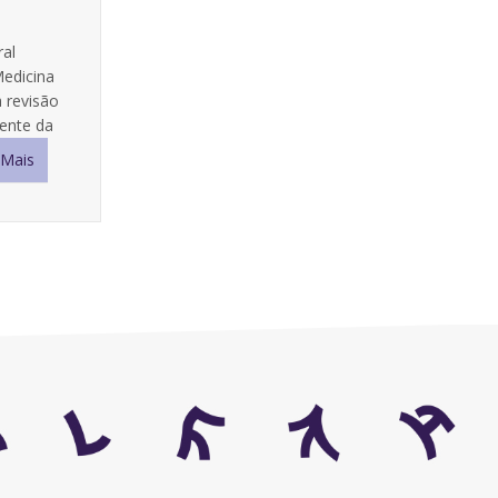
ral
Medicina
 revisão
dente da
 Mais