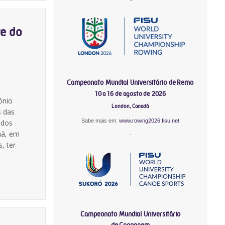
te do
Campeonato Mundial Universitário de Remo
10 a 16 de agosto de 2026
ónio
London, Canadá
s das
Sabe mais em:
www.rowing2026.fisu.net
 dos
hã, em
-
, ter
Campeonato Mundial Universitário
de Canoagem