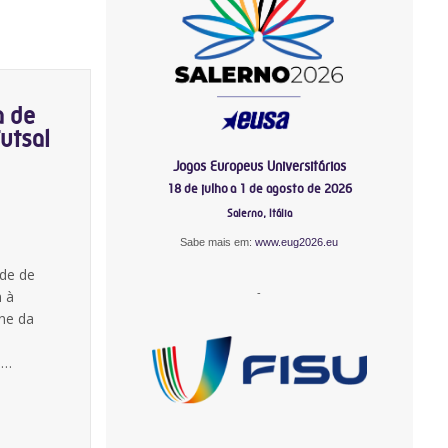
a de
utsal
Jogos Europeus Universitários
18 de julho a 1 de agosto de 2026
Salerno, Itália
Sabe mais em:
www.eug2026.eu
m
ade de
-
m à
ine da
.…
-