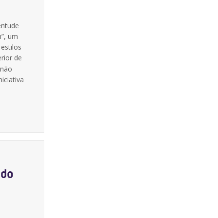
entude
h”, um
estilos
rior de
 não
iciativa
 do