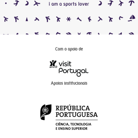
Com o apoio de
Apoios institucionais