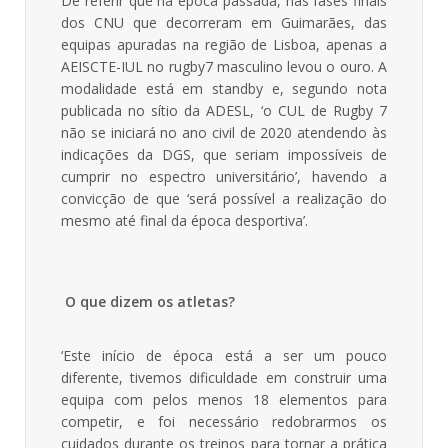
De referir que na época passada, nas fases finais
dos CNU que decorreram em Guimarães, das
equipas apuradas na região de Lisboa, apenas a
AEISCTE-IUL no rugby7 masculino levou o ouro. A
modalidade está em standby e, segundo nota
publicada no sítio da ADESL, ‘o CUL de Rugby 7
não se iniciará no ano civil de 2020 atendendo às
indicações da DGS, que seriam impossíveis de
cumprir no espectro universitário’, havendo a
convicção de que ‘será possível a realização do
mesmo até final da época desportiva’.
O que dizem os atletas?
‘Este início de época está a ser um pouco
diferente, tivemos dificuldade em construir uma
equipa com pelos menos 18 elementos para
competir, e foi necessário redobrarmos os
cuidados durante os treinos para tornar a prática